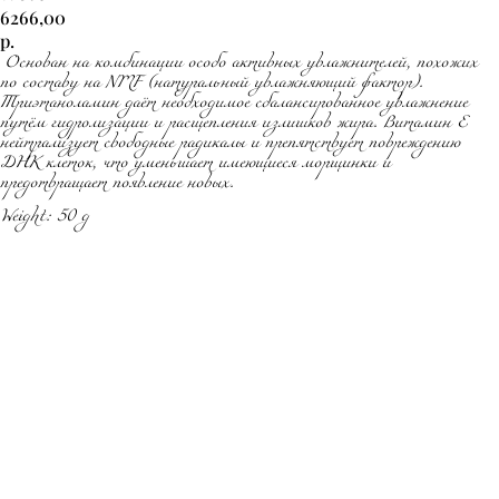
6266,00
р.
Основан на комбинации особо активных увлажнителей, похожих
по составу на NMF (натуральный увлажняющий фактор).
Триэтаноламин даёт необходимое сбалансированное увлажнение
путём гидролизации и расщепления излишков жира. Витамин Е
нейтрализует свободные радикалы и препятствует повреждению
ДНК клеток, что уменьшает имеющиеся морщинки и
предотвращает появление новых.
Weight: 50 g