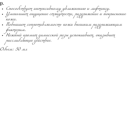
р.
Способствует интенсивному увлажнению и лифтингу.
Уменьшает ощущение стянутости, раздражение и покраснение
кожи.
Повышает сопротивляемость кожи внешним раздражающим
факторам.
Нежный аромат дамасской розы успокаивает, оказывает
расслабляющее действие.
Объем: 50 мл